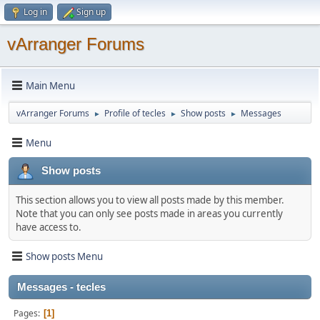
Log in
Sign up
vArranger Forums
Main Menu
vArranger Forums
Profile of tecles
Show posts
Messages
►
►
►
Menu
Show posts
This section allows you to view all posts made by this member.
Note that you can only see posts made in areas you currently
have access to.
Show posts Menu
Messages - tecles
Pages
1