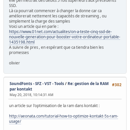
elle permettrait des débits 5 fois supérieurs aux précédents
SSD.
Là ca pourrait commencer à changer la donne car ca
améliorerait nettement les capacités de streaming , ou
simplement la charge des samples
Voici un article qui en parle :
https://www.01net.com/actualites/on-a-teste-cinq-ssd-de-
nouvelle-generation-pour-booster-votre-ordinateur-portable-
1435198.html
A suivre de pres , en espérant que ca tiendra bien les
promesses
olivier
SoundFonts - SFZ - VST - Tools
/
Re: gestion de la RAM
#302
par kontakt
May 20, 2018, 10:14:31 AM
un article sur l'optimisation de la ram dans kontakt :
http://aeonata.com/tutorial-how-to-optimize-kontakt-5s-ram-
usage/