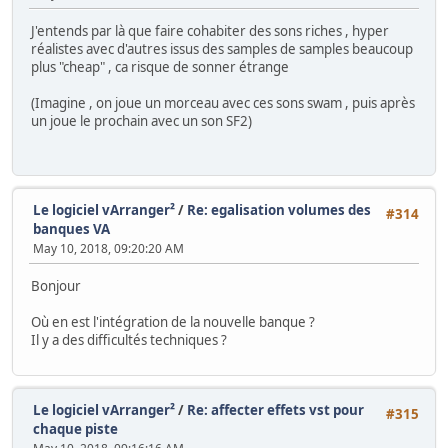
J'entends par là que faire cohabiter des sons riches , hyper
réalistes avec d'autres issus des samples de samples beaucoup
plus "cheap" , ca risque de sonner étrange
(Imagine , on joue un morceau avec ces sons swam , puis après
un joue le prochain avec un son SF2)
Le logiciel vArranger²
/
Re: egalisation volumes des
#314
banques VA
May 10, 2018, 09:20:20 AM
Bonjour
Où en est l'intégration de la nouvelle banque ?
Il y a des difficultés techniques ?
Le logiciel vArranger²
/
Re: affecter effets vst pour
#315
chaque piste