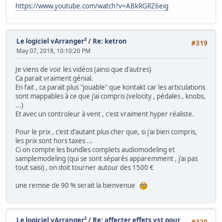
https://www.youtube.com/watch?v=ABkRGRZ6eig
Le logiciel vArranger²
/
Re: ketron
#319
May 07, 2018, 10:10:20 PM
Je viens de voir les vidéos (ainsi que d'autres)
Ca parait vraiment génial.
En fait , ca parait plus "jouable" que kontakt car les articulations
sont mappables à ce que j'ai compris (velocity , pédales , knobs,
...)
Et avec un controleur à vent , c'est vraiment hyper réaliste.
Pour le prix , c'est d'autant plus cher que, si j'ai bien compris,
les prix sont hors taxes ...
Ci on compte les bundles complets audiomodeling et
samplemodeling (qui se sont séparés apparemment , j'ai pas
tout saisi) , on doit tourner autour des 1500 €
une remise de 90 % serait la bienvenue
Le logiciel vArranger²
/
Re: affecter effets vst pour