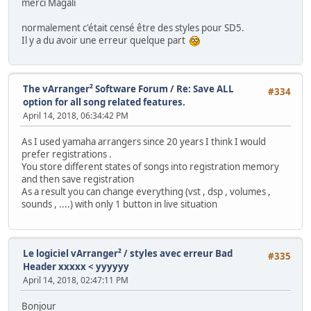
merci Magali
normalement c'était censé être des styles pour SD5.
Il y a du avoir une erreur quelque part
The vArranger² Software Forum
/
Re: Save ALL
#334
option for all song related features.
April 14, 2018, 06:34:42 PM
As I used yamaha arrangers since 20 years I think I would
prefer registrations .
You store different states of songs into registration memory
and then save registration
As a result you can change everything (vst , dsp , volumes ,
sounds , ....) with only 1 button in live situation
Le logiciel vArranger²
/
styles avec erreur Bad
#335
Header xxxxx < yyyyyy
April 14, 2018, 02:47:11 PM
Bonjour