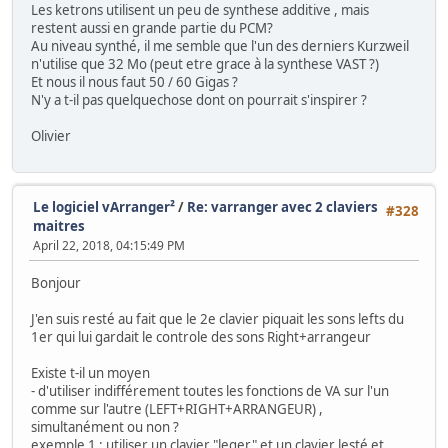
Les ketrons utilisent un peu de synthese additive , mais
restent aussi en grande partie du PCM?
Au niveau synthé, il me semble que l'un des derniers Kurzweil
n'utilise que 32 Mo (peut etre grace à la synthese VAST ?)
Et nous il nous faut 50 / 60 Gigas ?
N'y a t-il pas quelquechose dont on pourrait s'inspirer ?
Olivier
Le logiciel vArranger²
/
Re: varranger avec 2 claviers
#328
maitres
April 22, 2018, 04:15:49 PM
Bonjour
J'en suis resté au fait que le 2e clavier piquait les sons lefts du
1er qui lui gardait le controle des sons Right+arrangeur
Existe t-il un moyen
- d'utiliser indifférement toutes les fonctions de VA sur l'un
comme sur l'autre (LEFT+RIGHT+ARRANGEUR) ,
simultanément ou non ?
exemple 1 : utiliser un clavier "leger" et un clavier lesté et