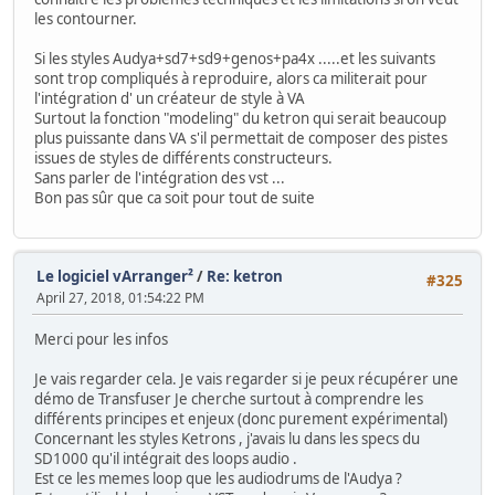
les contourner.
Si les styles Audya+sd7+sd9+genos+pa4x .....et les suivants
sont trop compliqués à reproduire, alors ca militerait pour
l'intégration d' un créateur de style à VA
Surtout la fonction "modeling" du ketron qui serait beaucoup
plus puissante dans VA s'il permettait de composer des pistes
issues de styles de différents constructeurs.
Sans parler de l'intégration des vst ...
Bon pas sûr que ca soit pour tout de suite
Le logiciel vArranger²
/
Re: ketron
#325
April 27, 2018, 01:54:22 PM
Merci pour les infos
Je vais regarder cela. Je vais regarder si je peux récupérer une
démo de Transfuser Je cherche surtout à comprendre les
différents principes et enjeux (donc purement expérimental)
Concernant les styles Ketrons , j'avais lu dans les specs du
SD1000 qu'il intégrait des loops audio .
Est ce les memes loop que les audiodrums de l'Audya ?