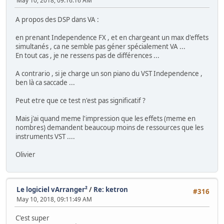
May 10, 2018, 09:16:16 AM
A propos des DSP dans VA :
en prenant Independence FX , et en chargeant un max d'effets
simultanés , ca ne semble pas géner spécialement VA ...
En tout cas , je ne ressens pas de différences ...
A contrario , si je charge un son piano du VST Independence ,
ben là ca saccade ...
Peut etre que ce test n'est pas significatif ?
Mais j'ai quand meme l'impression que les effets (meme en
nombres) demandent beaucoup moins de ressources que les
instruments VST ....
Olivier
Le logiciel vArranger²
/
Re: ketron
#316
May 10, 2018, 09:11:49 AM
C'est super