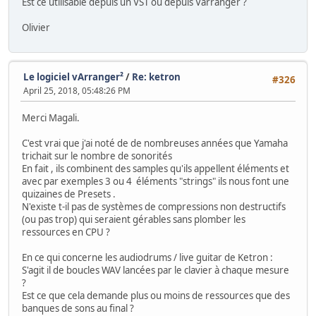
Est ce utilisable depuis un VST ou depuis Varranger ?
Olivier
Le logiciel vArranger²
/
Re: ketron
#326
April 25, 2018, 05:48:26 PM
Merci Magali.
C'est vrai que j'ai noté de de nombreuses années que Yamaha
trichait sur le nombre de sonorités
En fait , ils combinent des samples qu'ils appellent éléments et
avec par exemples 3 ou 4 éléments "strings" ils nous font une
quizaines de Presets .
N'existe t-il pas de systèmes de compressions non destructifs
(ou pas trop) qui seraient gérables sans plomber les
ressources en CPU ?
En ce qui concerne les audiodrums / live guitar de Ketron :
S'agit il de boucles WAV lancées par le clavier à chaque mesure
?
Est ce que cela demande plus ou moins de ressources que des
banques de sons au final ?