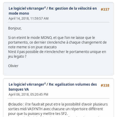
Le logiciel vArranger²
/
Re: gestion de la vélocité en
#337
mode mono
April 14, 2018, 11:59:57 AM
Bonjour,
Si on eteint le mode MONO, et que l'on ne laisse que le
portamento, ce dernier s'enclenche à chaque changement de
note meme si on joue staccato
N'est il pas possible de n'enclencher le portamento unique en
jeu legato ?
Olivier
Le logiciel vArranger²
/
Re: egalisation volumes des
#338
banques VA
April 06, 2018, 05:20:45 PM
@claudio : il te faudrait peut etre la possibilité d'avoir plusieurs
sorties midi VASYNTH avec chacune un répertoire différent
pour que tu puisses y mettre tes SF2.