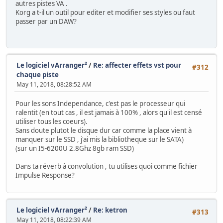
autres pistes VA .
Korg a t-il un outil pour editer et modifier ses styles ou faut
passer par un DAW?
Le logiciel vArranger²
/
Re: affecter effets vst pour
#312
chaque piste
May 11, 2018, 08:28:52 AM
Pour les sons Independance, c'est pas le processeur qui
ralentit (en tout cas , il est jamais à 100% , alors qu'il est censé
utiliser tous les coeurs).
Sans doute plutot le disque dur car comme la place vient à
manquer sur le SSD , j'ai mis la bibliotheque sur le SATA)
(sur un I5-6200U 2.8Ghz 8gb ram SSD)
Dans ta réverb à convolution , tu utilises quoi comme fichier
Impulse Response?
Le logiciel vArranger²
/
Re: ketron
#313
May 11, 2018, 08:22:39 AM