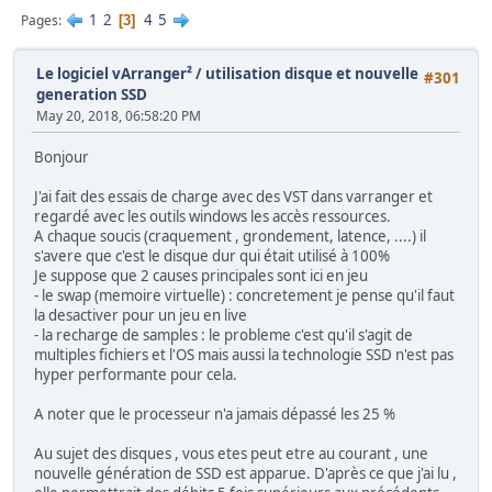
1
2
4
5
Pages
3
Le logiciel vArranger²
/
utilisation disque et nouvelle
#301
generation SSD
May 20, 2018, 06:58:20 PM
Bonjour
J'ai fait des essais de charge avec des VST dans varranger et
regardé avec les outils windows les accès ressources.
A chaque soucis (craquement , grondement, latence, ....) il
s'avere que c'est le disque dur qui était utilisé à 100%
Je suppose que 2 causes principales sont ici en jeu
- le swap (memoire virtuelle) : concretement je pense qu'il faut
la desactiver pour un jeu en live
- la recharge de samples : le probleme c'est qu'il s'agit de
multiples fichiers et l'OS mais aussi la technologie SSD n'est pas
hyper performante pour cela.
A noter que le processeur n'a jamais dépassé les 25 %
Au sujet des disques , vous etes peut etre au courant , une
nouvelle génération de SSD est apparue. D'après ce que j'ai lu ,