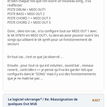
et bien chaque fois que l'on ouvre un nouveau song , il va
réaffecter
PISTE DRUM = MIDI OUT1
PISTE BASS = MIDI OUT 2
PISTE CHORD 1 = MIDI OUT 3
PISTE CHORD 2 = MIDI OUT 3
Donc , dans ton cas , si tu configure tout sur MIDI OUT 1 avec
le VA SYNTH en MIDI OUT1, tu devrais avoir pouvoir ouvrir tes
songs qui utilisent le VA synth pour un fonctionnement de
secours
En tout cas , c'est ce que j'ai observé ...
Ensuite , pour tout ce qui est volumes , sound bar , niveaux
reverb , controllers => je pense qu'il va les garder tels que
configurés dans le "SONG" mais il y a ici des fonctionnements
que je ne maitrise pas ...
Le logiciel vArranger²
/
Re: Réassignation de
#307
quelques Out Midi