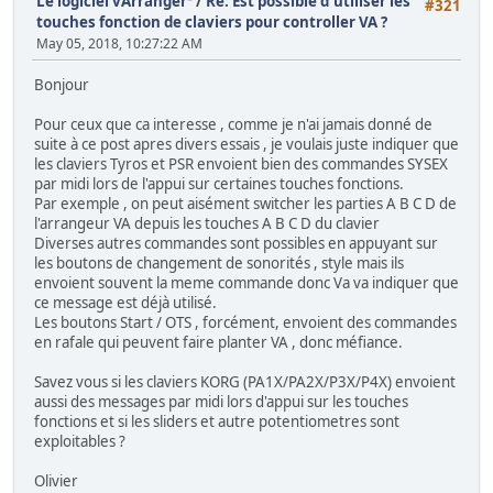
Le logiciel vArranger²
/
Re: Est possible d'utiliser les
#321
touches fonction de claviers pour controller VA ?
May 05, 2018, 10:27:22 AM
Bonjour
Pour ceux que ca interesse , comme je n'ai jamais donné de
suite à ce post apres divers essais , je voulais juste indiquer que
les claviers Tyros et PSR envoient bien des commandes SYSEX
par midi lors de l'appui sur certaines touches fonctions.
Par exemple , on peut aisément switcher les parties A B C D de
l'arrangeur VA depuis les touches A B C D du clavier
Diverses autres commandes sont possibles en appuyant sur
les boutons de changement de sonorités , style mais ils
envoient souvent la meme commande donc Va va indiquer que
ce message est déjà utilisé.
Les boutons Start / OTS , forcément, envoient des commandes
en rafale qui peuvent faire planter VA , donc méfiance.
Savez vous si les claviers KORG (PA1X/PA2X/P3X/P4X) envoient
aussi des messages par midi lors d'appui sur les touches
fonctions et si les sliders et autre potentiometres sont
exploitables ?
Olivier