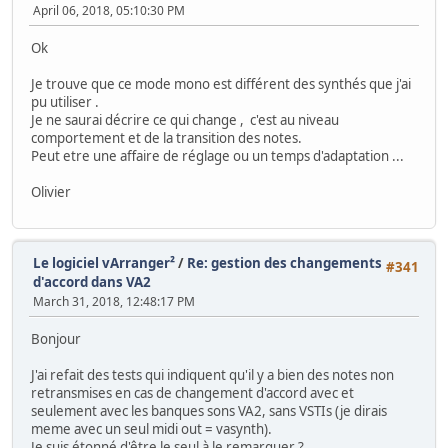
April 06, 2018, 05:10:30 PM
Ok
Je trouve que ce mode mono est différent des synthés que j'ai
pu utiliser .
Je ne saurai décrire ce qui change , c'est au niveau
comportement et de la transition des notes.
Peut etre une affaire de réglage ou un temps d'adaptation ...
Olivier
Le logiciel vArranger²
/
Re: gestion des changements
#341
d'accord dans VA2
March 31, 2018, 12:48:17 PM
Bonjour
J'ai refait des tests qui indiquent qu'il y a bien des notes non
retransmises en cas de changement d'accord avec et
seulement avec les banques sons VA2, sans VSTIs (je dirais
meme avec un seul midi out = vasynth).
Je suis étonné d'être le seul à le remarquer ?