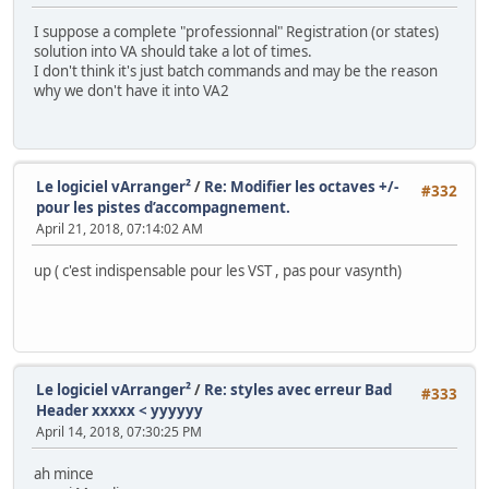
I suppose a complete "professionnal" Registration (or states)
solution into VA should take a lot of times.
I don't think it's just batch commands and may be the reason
why we don't have it into VA2
Le logiciel vArranger²
/
Re: Modifier les octaves +/-
#332
pour les pistes d’accompagnement.
April 21, 2018, 07:14:02 AM
up ( c'est indispensable pour les VST , pas pour vasynth)
Le logiciel vArranger²
/
Re: styles avec erreur Bad
#333
Header xxxxx < yyyyyy
April 14, 2018, 07:30:25 PM
ah mince