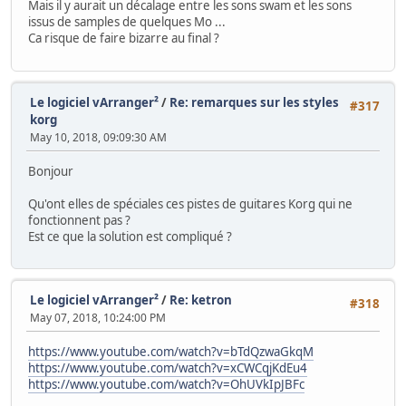
Mais il y aurait un décalage entre les sons swam et les sons
issus de samples de quelques Mo ...
Ca risque de faire bizarre au final ?
Le logiciel vArranger²
/
Re: remarques sur les styles
#317
korg
May 10, 2018, 09:09:30 AM
Bonjour
Qu'ont elles de spéciales ces pistes de guitares Korg qui ne
fonctionnent pas ?
Est ce que la solution est compliqué ?
Le logiciel vArranger²
/
Re: ketron
#318
May 07, 2018, 10:24:00 PM
https://www.youtube.com/watch?v=bTdQzwaGkqM
https://www.youtube.com/watch?v=xCWCqjKdEu4
https://www.youtube.com/watch?v=OhUVkIpJBFc