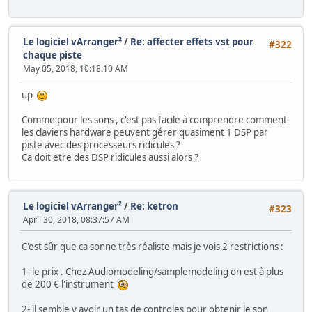
Le logiciel vArranger²
/
Re: affecter effets vst pour
#322
chaque piste
May 05, 2018, 10:18:10 AM
up
Comme pour les sons , c'est pas facile à comprendre comment
les claviers hardware peuvent gérer quasiment 1 DSP par
piste avec des processeurs ridicules ?
Ca doit etre des DSP ridicules aussi alors ?
Le logiciel vArranger²
/
Re: ketron
#323
April 30, 2018, 08:37:57 AM
C'est sûr que ca sonne très réaliste mais je vois 2 restrictions :
1- le prix . Chez Audiomodeling/samplemodeling on est à plus
de 200 € l'instrument
2- il semble y avoir un tas de controles pour obtenir le son