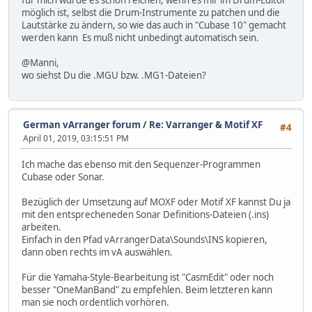
für mich würde es schon reichen, wenn es mir im Drum-Editor
möglich ist, selbst die Drum-Instrumente zu patchen und die
Lautstärke zu ändern, so wie das auch in "Cubase 10" gemacht
werden kann Es muß nicht unbedingt automatisch sein.
@Manni,
wo siehst Du die .MGU bzw. .MG1-Dateien?
German vArranger forum
/
Re: Varranger & Motif XF
#4
April 01, 2019, 03:15:51 PM
Ich mache das ebenso mit den Sequenzer-Programmen
Cubase oder Sonar.
Bezüglich der Umsetzung auf MOXF oder Motif XF kannst Du ja
mit den entsprecheneden Sonar Definitions-Dateien (.ins)
arbeiten.
Einfach in den Pfad vArrangerData\Sounds\INS kopieren,
dann oben rechts im vA auswählen.
Für die Yamaha-Style-Bearbeitung ist "CasmEdit" oder noch
besser "OneManBand" zu empfehlen. Beim letzteren kann
man sie noch ordentlich vorhören.