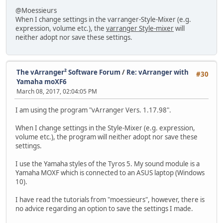
@Moessieurs
When I change settings in the varranger-Style-Mixer (e.g.
expression, volume etc.), the
varranger Style-mixer
will
neither adopt nor save these settings.
The vArranger² Software Forum
/
Re: vArranger with
#30
Yamaha moXF6
March 08, 2017, 02:04:05 PM
I am using the program "vArranger Vers. 1.17.98".
When I change settings in the Style-Mixer (e.g. expression,
volume etc.), the program will neither adopt nor save these
settings.
I use the Yamaha styles of the Tyros 5. My sound module is a
Yamaha MOXF which is connected to an ASUS laptop (Windows
10).
I have read the tutorials from "moessieurs", however, there is
no advice regarding an option to save the settings I made.