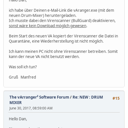
ich habe über Deinen e-Mail-Link die vAranger.exe (mit dem
neuen Drum-Mixer) heruntergeladen.
Ich musste dabei den Virenscanner (BullGuard) deaktivieren,
sonst wäre kein Download möglich gewesen
.
Beim Start des neuen VA kopiert der Virenscanner die Datei in
Quarantäne, eine Wiederherstellung ist nicht möglich.
Ich kann meinen PC nicht ohne Virenscanner betreiben. Somit
kann der neue VA nicht benutzt werden.
Was soll ich tun?
Gruß Manfred
The vArranger² Software Forum
/
Re: NEW : DRUM
#15
MIXER
June 30, 2017, 08:59:00 AM
Hello Dan,