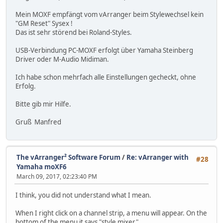
Mein MOXF empfängt vom vArranger beim Stylewechsel kein
"GM Reset" Sysex !
Das ist sehr störend bei Roland-Styles.
USB-Verbindung PC-MOXF erfolgt über Yamaha Steinberg
Driver oder M-Audio Midiman.
Ich habe schon mehrfach alle Einstellungen gecheckt, ohne
Erfolg.
Bitte gib mir Hilfe.
Gruß Manfred
The vArranger² Software Forum
/
Re: vArranger with
#28
Yamaha moXF6
March 09, 2017, 02:23:40 PM
I think, you did not understand what I mean.
When I right click on a channel strip, a menu will appear. On the
bottom of the menu it says "style mixer".