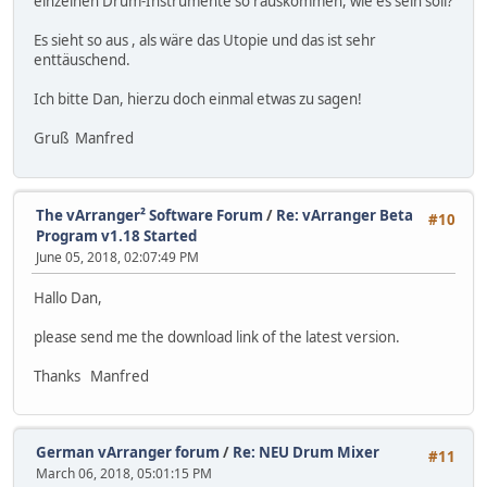
einzelnen Drum-Instrumente so rauskommen, wie es sein soll?
Es sieht so aus , als wäre das Utopie und das ist sehr
enttäuschend.
Ich bitte Dan, hierzu doch einmal etwas zu sagen!
Gruß Manfred
The vArranger² Software Forum
/
Re: vArranger Beta
#10
Program v1.18 Started
June 05, 2018, 02:07:49 PM
Hallo Dan,
please send me the download link of the latest version.
Thanks Manfred
German vArranger forum
/
Re: NEU Drum Mixer
#11
March 06, 2018, 05:01:15 PM