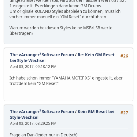
umgeschaltet werden soll, wird auf den falschen Wert 63 / 32 /
1 eingestellt. Es erklingen dann keine GM Drums.
Um originale ROLAND Styles abspielen zu können, muss ich
vorher
immer manuell
ein "GM Reset" durchführen.
Warum werden bei diesen Styles keine MSB/LSB werte
übertragen?
The vArranger² Software Forum
/
Re: Kein GM Reset
#26
bei Style-Wechsel
April 03, 2017, 09:18:12 PM
Ich habe schon immer "YAMAHA MOTIF XS" eingestellt, aber
trotzdem kein "GM Reset".
The vArranger² Software Forum
/
Kein GM Reset bei
#27
Style-Wechsel
April 03, 2017, 03:29:25 PM
Frage an Dan (leider nur in Deutsch):