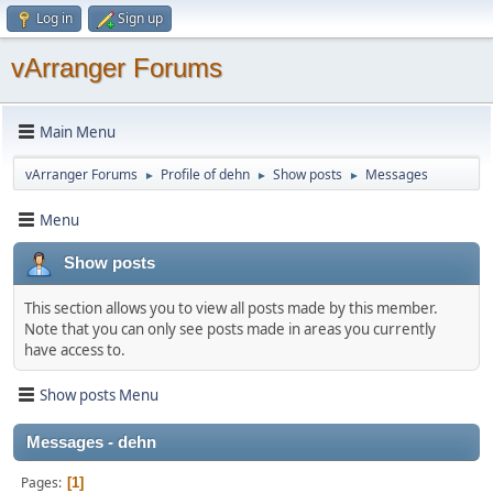
Log in
Sign up
vArranger Forums
Main Menu
vArranger Forums
Profile of dehn
Show posts
Messages
►
►
►
Menu
Show posts
This section allows you to view all posts made by this member.
Note that you can only see posts made in areas you currently
have access to.
Show posts Menu
Messages - dehn
Pages
1