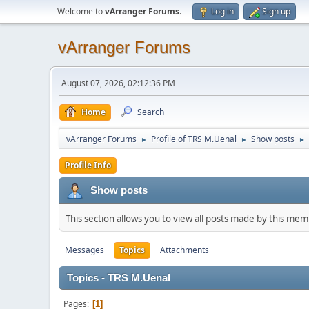
Welcome to
vArranger Forums
.
Log in
Sign up
vArranger Forums
August 07, 2026, 02:12:36 PM
Home
Search
vArranger Forums
Profile of TRS M.Uenal
Show posts
►
►
►
Profile Info
Show posts
This section allows you to view all posts made by this me
Messages
Topics
Attachments
Topics - TRS M.Uenal
Pages
1