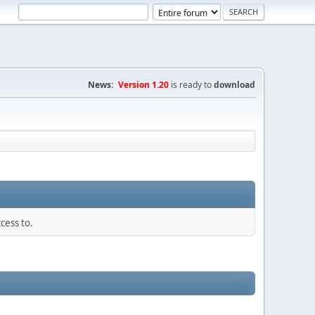
News:
Version 1.20
is ready to
download
cess to.