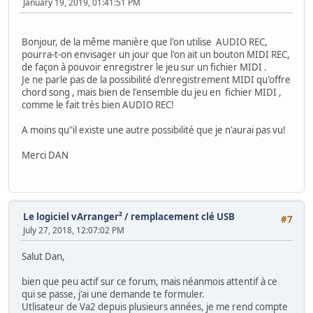
January 19, 2019, 01:41:51 PM
Bonjour, de la même manière que l'on utilise AUDIO REC,
pourra-t-on envisager un jour que l'on ait un bouton MIDI REC,
de façon à pouvoir enregistrer le jeu sur un fichier MIDI .
Je ne parle pas de la possibilité d'enregistrement MIDI qu'offre
chord song , mais bien de l'ensemble du jeu en fichier MIDI ,
comme le fait très bien AUDIO REC!
A moins qu"il existe une autre possibilité que je n'aurai pas vu!
Merci DAN
Le logiciel vArranger²
/
remplacement clé USB
#7
July 27, 2018, 12:07:02 PM
Salut Dan,
bien que peu actif sur ce forum, mais néanmois attentif à ce
qui se passe, j'ai une demande te formuler.
Utlisateur de Va2 depuis plusieurs années, je me rend compte