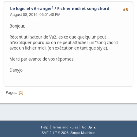
Le logiciel vArranger²
/
Fichier midi et song chord
#8
August 08, 2016, 06:01:48 PM
Bonjour,
Récent utilisateur de Va2, es-ce que quelqu'un peut
m'expliquer pourquoi on ne peut attacher un "song chord"
avec un fichier midi. (en exécution en tant que style).
Merci par avance de vos réponses.
Danyjo
Pages
1
|
|
Help
Terms and Rules
Go Up ▲
,
SMF 2.1.7 © 2026
Simple Machines