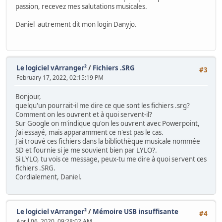
passion, recevez mes salutations musicales.
Daniel autrement dit mon login Danyjo.
Le logiciel vArranger²
/
Fichiers .SRG
#3
February 17, 2022, 02:15:19 PM
Bonjour,
quelqu'un pourrait-il me dire ce que sont les fichiers .srg?
Comment on les ouvrent et à quoi servent-il?
Sur Google on m'indique qu'on les ouvrent avec Powerpoint,
j'ai essayé, mais apparamment ce n'est pas le cas.
J'ai trouvé ces fichiers dans la bibliothèque musicale nommée
SD et fournie si je me souvient bien par LYLO?.
Si LYLO, tu vois ce message, peux-tu me dire à quoi servent ces
fichiers .SRG.
Cordialement, Daniel.
Le logiciel vArranger²
/
Mémoire USB insuffisante
#4
April 06, 2020, 09:28:02 AM