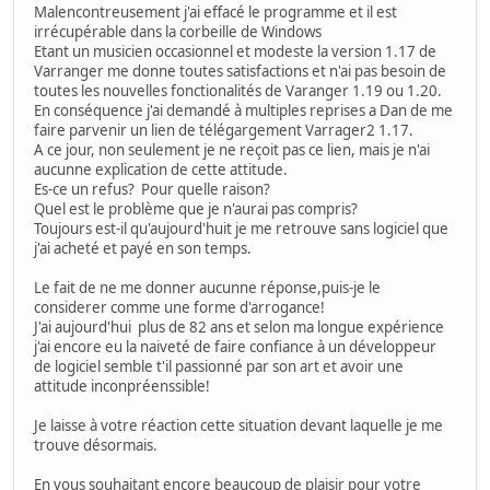
Malencontreusement j'ai effacé le programme et il est
irrécupérable dans la corbeille de Windows
Etant un musicien occasionnel et modeste la version 1.17 de
Varranger me donne toutes satisfactions et n'ai pas besoin de
toutes les nouvelles fonctionalités de Varanger 1.19 ou 1.20.
En conséquence j'ai demandé à multiples reprises a Dan de me
faire parvenir un lien de télégargement Varrager2 1.17.
A ce jour, non seulement je ne reçoit pas ce lien, mais je n'ai
aucunne explication de cette attitude.
Es-ce un refus? Pour quelle raison?
Quel est le problème que je n'aurai pas compris?
Toujours est-il qu'aujourd'huit je me retrouve sans logiciel que
j'ai acheté et payé en son temps.
Le fait de ne me donner aucunne réponse,puis-je le
considerer comme une forme d'arrogance!
J'ai aujourd'hui plus de 82 ans et selon ma longue expérience
j'ai encore eu la naiveté de faire confiance à un développeur
de logiciel semble t'il passionné par son art et avoir une
attitude inconpréenssible!
Je laisse à votre réaction cette situation devant laquelle je me
trouve désormais.
En vous souhaitant encore beaucoup de plaisir pour votre