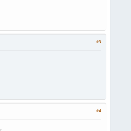
#3
#4
r.