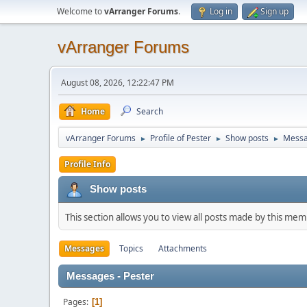
Welcome to
vArranger Forums
.
Log in
Sign up
vArranger Forums
August 08, 2026, 12:22:47 PM
Home
Search
vArranger Forums
Profile of Pester
Show posts
Mess
►
►
►
Profile Info
Show posts
This section allows you to view all posts made by this me
Messages
Topics
Attachments
Messages - Pester
Pages
1