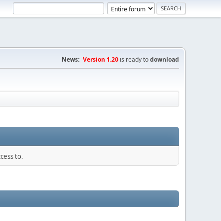
News:
Version 1.20
is ready to
download
cess to.