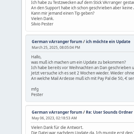
Ich habe zu Testzwecken auf dem Stick VArranger gestarte
An den Support habe ich schon geschrieben aber keine 
Kann mir jemand einen Tip geben?
Vielen Dank.
Silvio Pester
German vArranger forum
/
ich möchte ein Update
March 25, 2025, 08:05:04 PM
Hallo,
was muß ich machen um ein Update zu bekommen?
Ich habe bereits vor Weihnachten an Dan geschrieben u
Jetzt versuche ich es seit 2 Wochen wieder. Wieder ohn
An welche Mail Ardesse muß ich mit Pay Pal die 50,-€ se
mfg
Pester
German vArranger forum
/
Re: User Sounds Ordner
May 06, 2023, 02:18:53 AM
Vielen Dank für die Antwort.
Die Datei war nachdem Update da. Ich musste erst den Tr