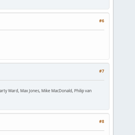
#6
#7
rty Ward, Max Jones, Mike MacDonald, Philip van
#8