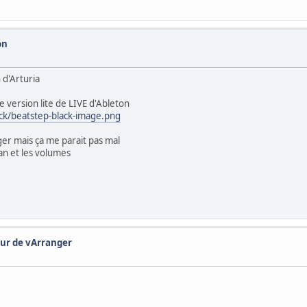
on
 d'Arturia
 version lite de LIVE d'Ableton
ck/beatstep-black-image.png
anger mais ça me parait pas mal
pan et les volumes
our de vArranger