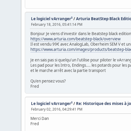
Le logiciel vArranger²
/
Arturia BeatStep Black Editi
February 18, 2016, 05:41:14 PM
Bonjour Je viens d'investir dans le Beatstep black edition
https://www.arturia.com/beatstep-black/overview
Il est vendu 99€ avec AnalogLab, Oberheim SEM V et une
https://www.arturia.com/images/products/beatstep-bla
Je en sais pas si quelqu'un l'utilise pour piloter le vArr
Les pad pour les Intro, Endings.... les potards pour les 
et le marche arrêt avec la partie transport
Qu'en pensez vous?
Fred
Le logiciel vArranger²
/
Re: Historique des mises à j
February 02, 2016, 04:29:41 PM
Merci Dan
Fred