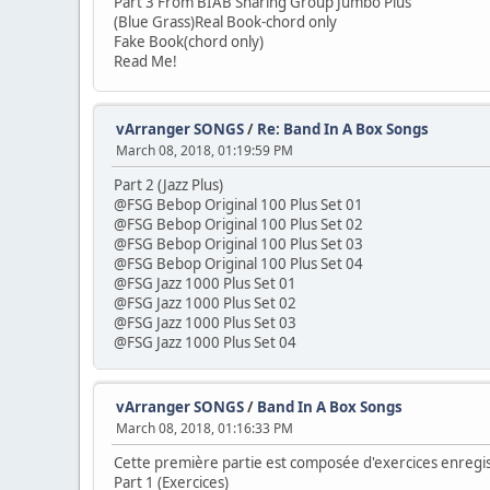
Part 3 From BIAB Sharing Group Jumbo Plus
(Blue Grass)Real Book-chord only
Fake Book(chord only)
Read Me!
vArranger SONGS
/
Re: Band In A Box Songs
March 08, 2018, 01:19:59 PM
Part 2 (Jazz Plus)
@FSG Bebop Original 100 Plus Set 01
@FSG Bebop Original 100 Plus Set 02
@FSG Bebop Original 100 Plus Set 03
@FSG Bebop Original 100 Plus Set 04
@FSG Jazz 1000 Plus Set 01
@FSG Jazz 1000 Plus Set 02
@FSG Jazz 1000 Plus Set 03
@FSG Jazz 1000 Plus Set 04
vArranger SONGS
/
Band In A Box Songs
March 08, 2018, 01:16:33 PM
Cette première partie est composée d'exercices enregi
Part 1 (Exercices)