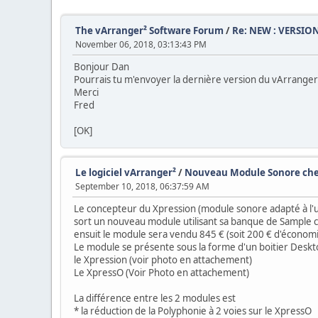
The vArranger² Software Forum
/
Re: NEW : VERSION
November 06, 2018, 03:13:43 PM
Bonjour Dan
Pourrais tu m'envoyer la dernière version du vArranger
Merci
Fred
[OK]
Le logiciel vArranger²
/
Nouveau Module Sonore che
September 10, 2018, 06:37:59 AM
Le concepteur du Xpression (module sonore adapté à l'u
sort un nouveau module utilisant sa banque de Sample 
ensuit le module sera vendu 845 € (soit 200 € d'économ
Le module se présente sous la forme d'un boitier Desk
le Xpression (voir photo en attachement)
Le XpressO (Voir Photo en attachement)
La différence entre les 2 modules est
* la réduction de la Polyphonie à 2 voies sur le XpressO