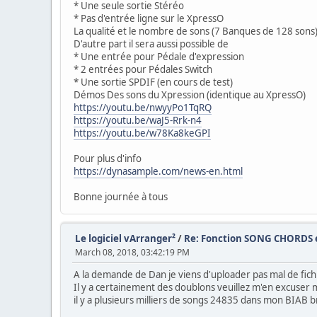
* Une seule sortie Stéréo
* Pas d'entrée ligne sur le XpressO
La qualité et le nombre de sons (7 Banques de 128 sons
D'autre part il sera aussi possible de
* Une entrée pour Pédale d'expression
* 2 entrées pour Pédales Switch
* Une sortie SPDIF (en cours de test)
Démos Des sons du Xpression (identique au XpressO)
https://youtu.be/nwyyPo1TqRQ
https://youtu.be/waJ5-Rrk-n4
https://youtu.be/w78Ka8keGPI
Pour plus d'info
https://dynasample.com/news-en.html
Bonne journée à tous
Le logiciel vArranger²
/
Re: Fonction SONG CHORDS e
March 08, 2018, 03:42:19 PM
A la demande de Dan je viens d'uploader pas mal de fi
Il y a certainement des doublons veuillez m'en excuser ma
il y a plusieurs milliers de songs 24835 dans mon BIAB 