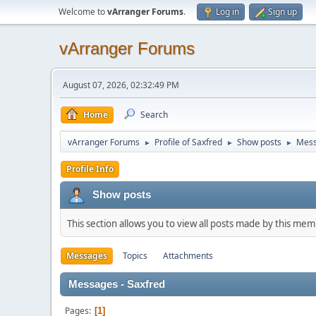
Welcome to
vArranger Forums
.
Log in
Sign up
vArranger Forums
August 07, 2026, 02:32:49 PM
Home
Search
vArranger Forums
Profile of Saxfred
Show posts
Mes
►
►
►
Profile Info
Show posts
This section allows you to view all posts made by this me
Messages
Topics
Attachments
Messages - Saxfred
Pages
1