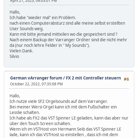
April 21, 2023, 04:03:01 PM
Hallo,
Ich habe "wieder mal" ein Problem.
nach einen Computerabsturz sind alle meine selbst erstellten
User Sounds weg.
Kann mit bitte jemand mitteilen wo die gespeichert sind ?
Nach einem Backup der Varranger Ordner sind die nicht mehr
da (nur noch lehre Felder in " My Sounds").
Vielen Dank.
Silvio
German vArranger forum
/
FX 2 mit Controller steuern
#6
October 22, 2022, 07:35:08 PM
Hallo,
Ich nutze viele SF2 Orgelsounds auf dem Varranger.
Bei meiner Wersi Orgel kann ich mit dem Fußschalter ein
Lesslie schalten.
Ich habe als FX2 das VST Spinner LE geladen, kann das aber nur
über den Touch Screen schalten.
Wenn ich im VSTHost von Hermann Seib das VST Spinner LE
lade, kann ich das VSTHost so einstellen , dass ich mit dem