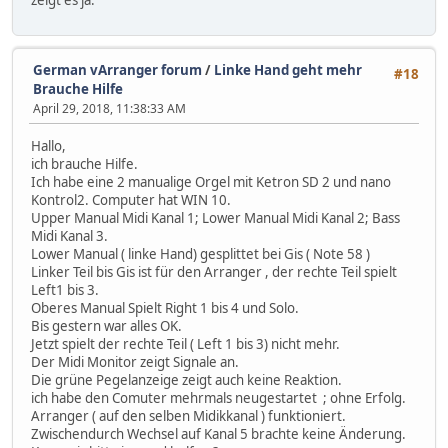
German vArranger forum
/
Linke Hand geht mehr
#18
Brauche Hilfe
April 29, 2018, 11:38:33 AM
Hallo,
ich brauche Hilfe.
Ich habe eine 2 manualige Orgel mit Ketron SD 2 und nano
Kontrol2. Computer hat WIN 10.
Upper Manual Midi Kanal 1; Lower Manual Midi Kanal 2; Bass
Midi Kanal 3.
Lower Manual ( linke Hand) gesplittet bei Gis ( Note 58 )
Linker Teil bis Gis ist für den Arranger , der rechte Teil spielt
Left1 bis 3.
Oberes Manual Spielt Right 1 bis 4 und Solo.
Bis gestern war alles OK.
Jetzt spielt der rechte Teil ( Left 1 bis 3) nicht mehr.
Der Midi Monitor zeigt Signale an.
Die grüne Pegelanzeige zeigt auch keine Reaktion.
ich habe den Comuter mehrmals neugestartet ; ohne Erfolg.
Arranger ( auf den selben Midikkanal ) funktioniert.
Zwischendurch Wechsel auf Kanal 5 brachte keine Änderung.