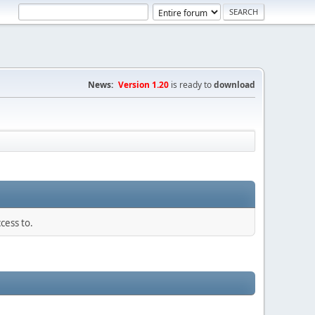
News:
Version 1.20
is ready to
download
cess to.