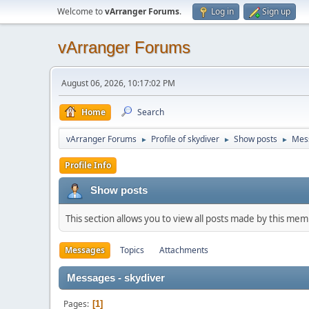
Welcome to
vArranger Forums
.
Log in
Sign up
vArranger Forums
August 06, 2026, 10:17:02 PM
Home
Search
vArranger Forums
Profile of skydiver
Show posts
Mes
►
►
►
Profile Info
Show posts
This section allows you to view all posts made by this me
Messages
Topics
Attachments
Messages - skydiver
Pages
1