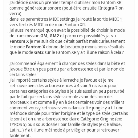
J'ai décidé dans un premier temps d'utiliser mon Fantom XR
comme générateur sonore (peut être ensuite l'Integra-7 on
verra)
dans les paramètres MIDI settings j'ai routé la sortie MIDI 1
vers l'entrés MIDI in de mon Fantom XR.
j'ai aussi remarqué qu'on avait la possibilité de choisir le mode
de transmission
GM, GM2
et parmi ces possibilités j'ai vu
Fantom X
je me suis dit que c'était parfait mais curieusement
le mode
Fantom X
donne de beaucoup moins bons résultats
que le mode
GM2
sur le Fantom XR y a t il une raison à cela ?
J'ai commencé également à charger des styles dans la bête et
j'avoue être un peu perdu par arborescence et par le non de
certains styles.
J'ai importé certains styles à l'arrache je l'avoue et je me
retrouve avec des arborescences à 4 voir 5 niveaux pour
certaines catégories de Styles !! je suis aussi un peu perturbé
par le fait que certains styles semble avoir des nom de
morceaux !! et comme il y en à des centaines voir des milliers
comment vous y retrouvez vous dans cette jungle y a t il une
méthode simple pour trier l'origine et le type de style (certains
le sont et on une arborescence claire Catégorie Origine (ex:
TYROS 5) puis sous dossier par famille de styles (ex; Ballade,
Latin...) Y a t il une méthode à privilégier pour si retrouver
facilement.