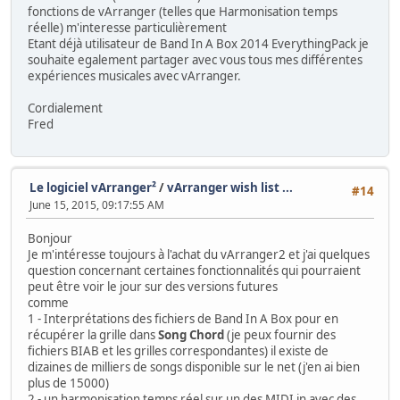
fonctions de vArranger (telles que Harmonisation temps
réelle) m'interesse particulièrement
Etant déjà utilisateur de Band In A Box 2014 EverythingPack je
souhaite egalement partager avec vous tous mes différentes
expériences musicales avec vArranger.
Cordialement
Fred
Le logiciel vArranger²
/
vArranger wish list ...
#14
June 15, 2015, 09:17:55 AM
Bonjour
Je m'intéresse toujours à l'achat du vArranger2 et j'ai quelques
question concernant certaines fonctionnalités qui pourraient
peut être voir le jour sur des versions futures
comme
1 - Interprétations des fichiers de Band In A Box pour en
récupérer la grille dans
Song Chord
(je peux fournir des
fichiers BIAB et les grilles correspondantes) il existe de
dizaines de milliers de songs disponible sur le net (j'en ai bien
plus de 15000)
2 - un harmonisation temps réel sur un des MIDI in avec des