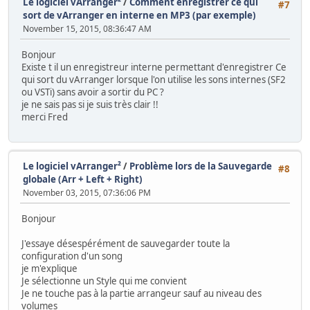
Le logiciel vArranger²
/
Comment enregistrer ce qui
#7
sort de vArranger en interne en MP3 (par exemple)
November 15, 2015, 08:36:47 AM
Bonjour
Existe t il un enregistreur interne permettant d'enregistrer Ce
qui sort du vArranger lorsque l'on utilise les sons internes (SF2
ou VSTi) sans avoir a sortir du PC ?
je ne sais pas si je suis très clair !!
merci Fred
Le logiciel vArranger²
/
Problème lors de la Sauvegarde
#8
globale (Arr + Left + Right)
November 03, 2015, 07:36:06 PM
Bonjour
J'essaye désespérément de sauvegarder toute la
configuration d'un song
je m'explique
Je sélectionne un Style qui me convient
Je ne touche pas à la partie arrangeur sauf au niveau des
volumes