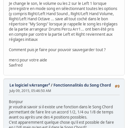
Je change le son, le volume ou les 2 sur le Left 1 lorsque
j'enregistre en mode song en sélectionnant toutes les options
(y compris Right/Left Hand Sound , Right/Left Hand Volume,
Right/Left Hand Octave ... save all tout coché dans le bon
répertoire "My Songs" lorsque je rappelle le song les réglages
de la partie arrangeur Drums Percu Arr1... ont bien été pris
en compte par contre la partie Left et Right reviennent aux
réglages initiaux
Comment puis je faire pour pouvoir sauvegarder tout ?
merci pour votre aide
Saxfred
Le logiciel vArranger²
/
Fonctionnalités du Song Chord
#9
July 09, 2015, 05:46:50 AM
Bonjour
je voudrai savoir si il existe une fonction dans le Song Chord
permettant de faire lire un accord 1/2, 1/4 ou 1/8 de temps
avant ou après une des 4 positions possibles.
C'est apparemment quelque chose qu'il est possible de faire
en LIVE mais qu'en est il dans le Song Chord?