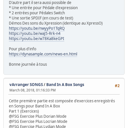
D'autre part il sera aussi possible de
* Une entrée pour Pédale d'expression
* 2 entrées pour Pédales Switch
* Une sortie SPDIF (en cours de test)
Démos Des sons du Xpression (identique au XpressO)
https://youtu.be/nwyyPo1TqRQ
https://youtu.be/waJ5-Rrk-n4
https://youtu.be/w78Ka8keGPI
Pour plus d'info
https://dynasample.com/news-en.html
Bonne journée à tous
vArranger SONGS
/
Band In A Box Songs
#2
March 08, 2018, 01:16:33 PM
Cette première partie est composée d'exercices enregistrés
en Songs pour Band In A Box
Part 1 (Exercices)
@FSG Exercise Plus Dorian Mode
@FSG Exercise Plus Locrian Mode
@FSG Exercise Plus Lydian Mode