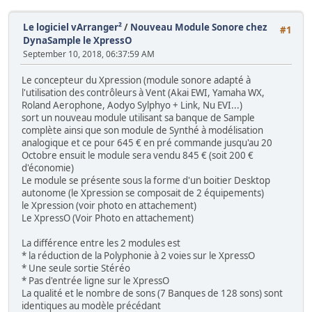
Le logiciel vArranger²
/
Nouveau Module Sonore chez
#1
DynaSample le XpressO
September 10, 2018, 06:37:59 AM
Le concepteur du Xpression (module sonore adapté à
l'utilisation des contrôleurs à Vent (Akai EWI, Yamaha WX,
Roland Aerophone, Aodyo Sylphyo + Link, Nu EVI...)
sort un nouveau module utilisant sa banque de Sample
complète ainsi que son module de Synthé à modélisation
analogique et ce pour 645 € en pré commande jusqu'au 20
Octobre ensuit le module sera vendu 845 € (soit 200 €
d'économie)
Le module se présente sous la forme d'un boitier Desktop
autonome (le Xpression se composait de 2 équipements)
le Xpression (voir photo en attachement)
Le XpressO (Voir Photo en attachement)
La différence entre les 2 modules est
* la réduction de la Polyphonie à 2 voies sur le XpressO
* Une seule sortie Stéréo
* Pas d'entrée ligne sur le XpressO
La qualité et le nombre de sons (7 Banques de 128 sons) sont
identiques au modèle précédant