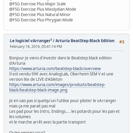
@FSG Exercise Plus Major Scale
@FSG Exercise Plus Mixolydian Mode
@FSG Exercise Plus Natural Minor
@FSG Exercise Plus Phrygian Mode
Le logiciel vArranger²
/
Arturia BeatStep Black Edition
#3
February 18, 2016, 05:41:14 PM
Bonjour Je viens d'investir dans le Beatstep black edition
d'Arturia
https://www.arturia.com/beatstep-black/overview
Il est vendu 99€ avec AnalogLab, Oberheim SEM V et une
version lite de LIVE d'Ableton
https://www.arturia.com/images/products/beatstep-
black/beatstep-black-image.png
Je en sais pas si quelqu'un l'utilise pour piloter le vArranger
mais ça me parait pas mal
Les pad pour les Intro, Endings.... les potards pour les pan et
les volumes
et le marche arrêt avec la partie transport
Qu'en pensez vous?