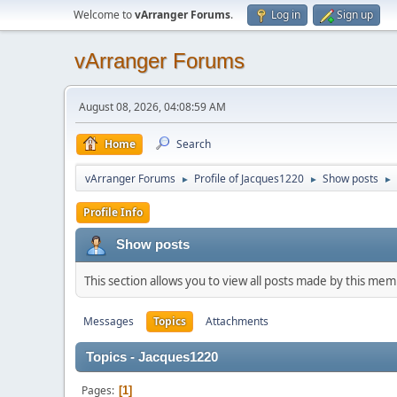
Welcome to
vArranger Forums
.
Log in
Sign up
vArranger Forums
August 08, 2026, 04:08:59 AM
Home
Search
vArranger Forums
Profile of Jacques1220
Show posts
►
►
►
Profile Info
Show posts
This section allows you to view all posts made by this me
Messages
Topics
Attachments
Topics - Jacques1220
Pages
1