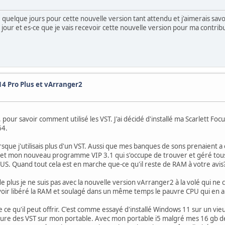
é quelque jours pour cette nouvelle version tant attendu et j'aimerais sav
jour et es-ce que je vais recevoir cette nouvelle version pour ma contrib
4 Pro Plus et vArranger2
our savoir comment utilisé les VST. J'ai décidé d'installé ma Scarlett Foc
64.
sque j'utilisais plus d'un VST. Aussi que mes banques de sons prenaient a
 et mon nouveau programme VIP 3.1 qui s'occupe de trouver et géré tous 
US. Quand tout cela est en marche que-ce qu'il reste de RAM à votre avis
 plus je ne suis pas avec la nouvelle version vArranger2 à la volé qui ne
uvoir libéré la RAM et soulagé dans un même temps le pauvre CPU qui en
e de ce qu'il peut offrir. C'est comme essayé d'installé Windows 11 sur un vie
a lecture des VST sur mon portable. Avec mon portable i5 malgré mes 16 gb 