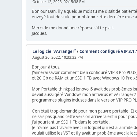
October 12, 2023, 02:15:38 PM
Bonjour Dan, il y a quelque mois tu me disait de patient
envoyé tout de suite pour obtenir cette dernière mise à 
Merci de me donné une réponse s'il te plait.
Jacques.
Le logiciel vArranger²
/
Comment configuré VIP 3.1.1
August 26, 2022, 10:33:32 PM
Bonjour à tous,
J'aimerai savoir comment bien configuré VIP 3 Pro PLUS, p
et 20 Gb de RAM et un SSD 1 TB avec Windows 10 Pro x
Mon Portable thinkpad lenovo i5 avait des problèmes lor
devait aussi géré Windows mon antivirus et vArranger2
programmes plugins incluses dans la version VIP PRO PL
C'en était trop demandé pour mon pauvre portable. Et de
ne sais pas quand cette version arrivera enfin pour po
J'ai pourtant un SSD 1 Tb dans le portable.
Je n'aime pas travaillé avec un logiciel qui est a la limit
voulait utilisé les VST et il y avait un problème avec l