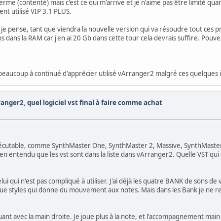
rme (contenté) mais c'est ce qui m'arrive et je n'aime pas être limité quand
nt utilisé VIP 3.1 PLUS.
je pense, tant que viendra la nouvelle version qui va résoudre tout ces 
dans la RAM car j'en ai 20 Gb dans cette tour cela devrais suffire. Pou
beaucoup à continué d'apprécier utilisé vArranger2 malgré ces quelques
anger2, quel logiciel vst final à faire comme achat
xécutable, comme SynthMaster One, SynthMaster 2, Massive, SynthMaster pl
ien entendu que les vst sont dans la liste dans vArranger2. Quelle VST qui c
ui qui n'est pas compliqué à utiliser. J'ai déjà les quatre BANK de sons 
lque styles qui donne du mouvement aux notes. Mais dans les Bank je ne r
nt avec la main droite. Je joue plus à la note, et l'accompagnement main 