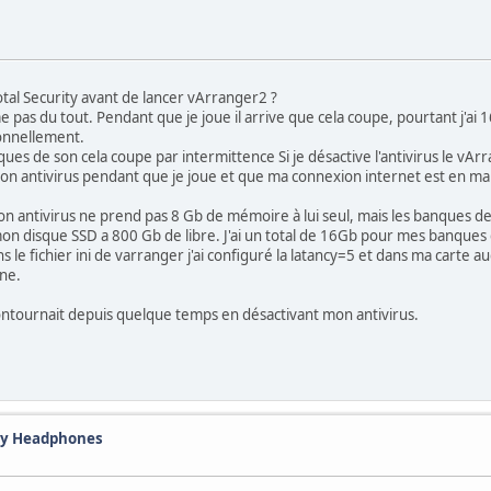
tal Security avant de lancer vArranger2 ?
me pas du tout. Pendant que je joue il arrive que cela coupe, pourtant j'a
ionnellement.
nques de son cela coupe par intermittence Si je désactive l'antivirus le v
on antivirus pendant que je joue et que ma connexion internet est en ma
n antivirus ne prend pas 8 Gb de mémoire à lui seul, mais les banques 
mon disque SSD a 800 Gb de libre. J'ai un total de 16Gb pour mes banque
s le fichier ini de varranger j'ai configuré la latancy=5 et dans ma carte au
rne.
ntournait depuis quelque temps en désactivant mon antivirus.
 my Headphones