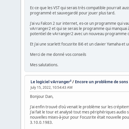
Ec-ce que les VST qui serais très compatible pourrait au
programmé et sauvegardé pour jouer plus tard.
J'ai vu Falcon 2 sur internet, es-ce un programme qui va
vArranger2 et qui se serais le programme qui manquai à 
potentiel de vArranger2 avec un nouveau programme de
Et j'ai une scarlett focusrite 8i6 et un clavier Yamaha 
Merci de me donné vos conseils
Mes salutations.
Le logiciel vArranger²
/
Encore un problème de sons 
July 15, 2022, 10:54:43 AM
Bonjour Dan,
J'ai enfin trouvé d'où venait le problème sur les crépit
J'ai fait le tour et analysé tout mes périphériques audio s
nouvelles mises-à-jour pour Focusrite était nouvelle po
3.10.0.1983.