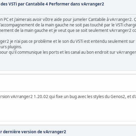
 des VSTi par Cantabile 4 Performer dans vArranger2
on PC et j'aimerais avoir vôtre aide pour jumeler Cantabile à vArranger2. 
l'accompagnement de la main gauche ne soit pas touché par le VSTi charg
gnement de la main gauche et je veut que se soit seulement vArranger2 
er2 je n'ai pas ce problème et le son du VSTi est entendu seulement sur R
urs plugins.
e pour qu'il communique les ports et les canal au bon endroit sur vArrange
rsion vArranger2 1.20.02 qui fixe un bug avec les styles du Genos2, et d
ur dernière version de vArranger2