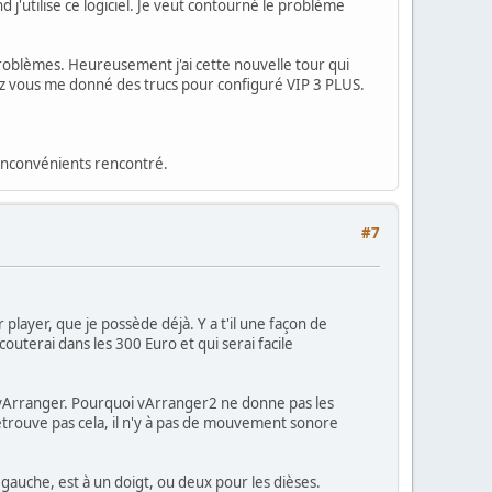
 j'utilise ce logiciel. Je veut contourné le problème
problèmes. Heureusement j'ai cette nouvelle tour qui
vez vous me donné des trucs pour configuré VIP 3 PLUS.
 inconvénients rencontré.
#7
ayer, que je possède déjà. Y a t'il une façon de
outerai dans les 300 Euro et qui serai facile
de vArranger. Pourquoi vArranger2 ne donne pas les
etrouve pas cela, il n'y à pas de mouvement sonore
gauche, est à un doigt, ou deux pour les dièses.