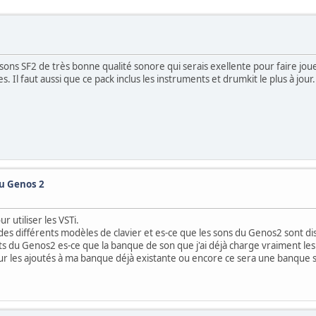
ons SF2 de très bonne qualité sonore qui serais exellente pour faire jou
. Il faut aussi que ce pack inclus les instruments et drumkit le plus à jo
au Genos 2
 utiliser les VSTi.
 des différents modèles de clavier et es-ce que les sons du Genos2 sont d
 du Genos2 es-ce que la banque de son que j'ai déjà charge vraiment les s
our les ajoutés à ma banque déjà existante ou encore ce sera une banque 