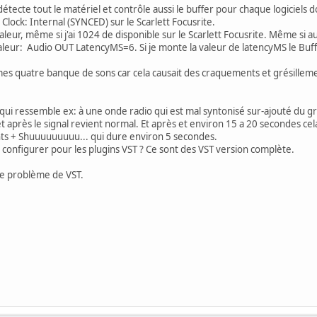
 détecte tout le matériel et contrôle aussi le buffer pour chaque logiciels
Clock: Internal (SYNCED) sur le Scarlett Focusrite.
eur, même si j'ai 1024 de disponible sur le Scarlett Focusrite. Même si au
 valeur: Audio OUT LatencyMS=6. Si je monte la valeur de latencyMS le Buff
r mes quatre banque de sons car cela causait des craquements et grésill
qui ressemble ex: à une onde radio qui est mal syntonisé sur-ajouté du gr
 et après le signal revient normal. Et après et environ 15 a 20 secondes 
ements + Shuuuuuuuuu... qui dure environ 5 secondes.
à configurer pour les plugins VST ? Ce sont des VST version complète.
ce problème de VST.