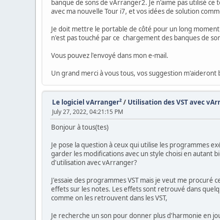
banque de sons de vArranger2. Je n'aime pas utilisé ce te
avec ma nouvelle Tour i7, et vos idées de solution comme
Je doit mettre le portable de côté pour un long moment 
n'est pas touché par ce chargement des banques de sons 
Vous pouvez l'envoyé dans mon e-mail.
Un grand merci à vous tous, vos suggestion m'aideront 
Le logiciel vArranger²
/
Utilisation des VST avec vArr
July 27, 2022, 04:21:15 PM
Bonjour à tous(tes)
Je pose la question à ceux qui utilise les programmes e
garder les modifications avec un style choisi en autant b
d'utilisation avec vArranger?
J'essaie des programmes VST mais je veut me procuré cel
effets sur les notes. Les effets sont retrouvé dans que
comme on les retrouvent dans les VST,
Je recherche un son pour donner plus d'harmonie en joua