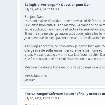
Le logiciel vArranger²
/
Question pour Dan,
July 12, 2022, 04:57:13 PM
Bonjour Dan,
Es-ce normal de désactiver mon antivirus Bitdefender To
Si je laisse mon antivirus en marche, vArranger2 ne l'ai
seule application en marche et j'active un seul vst occas
Et même si je ne charge aucun vst et que j'utilise les ba
Je trouve que ce n'est pas recommander de désactivé m
As tu déjà rencontré ce problème? Je pense bien que mo
chargé il reste suffisamment encore de la mémoire et 
a jour. Ma carte audio externe scarlett focusrite 8i6 . Dan
512 à son ouverture de celui-ci sur ma carte audio exte
Merci de me donné ton aide pour ce problème que je co
Mes salutations
Jacques
The vArranger² Software Forum
/
I finally ordered
July 05, 2022, 12:43:51 PM