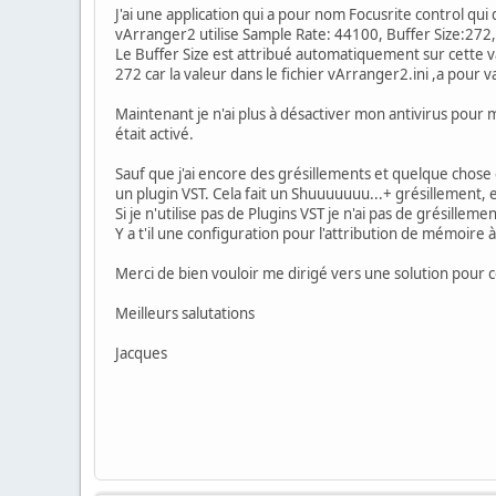
J'ai une application qui a pour nom Focusrite control qui
vArranger2 utilise Sample Rate: 44100, Buffer Size:272, 
Le Buffer Size est attribué automatiquement sur cette val
272 car la valeur dans le fichier vArranger2.ini ,a pour
Maintenant je n'ai plus à désactiver mon antivirus pou
était activé.
Sauf que j'ai encore des grésillements et quelque chose 
un plugin VST. Cela fait un Shuuuuuuu...+ grésillement,
Si je n'utilise pas de Plugins VST je n'ai pas de grésill
Y a t'il une configuration pour l'attribution de mémoire 
Merci de bien vouloir me dirigé vers une solution pour 
Meilleurs salutations
Jacques