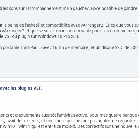
ssi les sons sur l'accompagnement main gauche?. Es-ce possible de joindre 
ut la peine de l'acheté et compatibilité avec vArranger2. Es-ce que vous a
vArranger2 et que se serais un incontournable pour ceux comme moi joue à
 VST ou plugin sur WIindows 10 Pro x64.
et un portable ThinkPad i5 avec 16 Gb de mémoire, et un disque SSD de 500
avec les plugins VST.
ements et craquements aussitôt l'antivirus activé, pour mes quatre banque 
'il y avait des erreurs, et une chose qu'il ne faut pas oublier de regarder c
ur Win10+ Win11 qui est entré ce mois-ci. Des correctifs sur une nouvelle