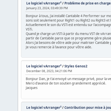
Le logiciel vArranger²
/
Problème de prise en charge
January 23, 2024, 03:49:39 PM
Bonjour à tous, j'ai installé Cantabile 4 Performer sur m
sons soit seulement pour Right1 ou Right2 ou Right3 et 
Actuellement le son du VSTi est entendu sur l'accompa
VSTi.
Quand je charge un VSTi à partir du menu VST de vArrang
partir de Cantabile parce que ce programme gère plusie
Alors j'ai besoins de vôtre aide pour maitriser Cantabil
Je vous remercie à l'avance pour vôtre aide.
Le logiciel vArranger²
/
Styles Genos2
December 08, 2023, 04:21:06 PM
Bonjour Dan, je t'ai envoyé un message privé, pour la ve
Merci d'avance de ton soutien grandement apprécié.
Jacques
Le logiciel vArranger²
/
Contribution pour mise à jo