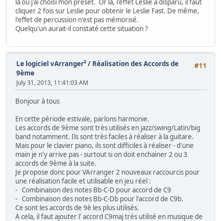
là ou j'ai choisi mon preset. Or là, l'effet Leslie a disparu, il faut
cliquer 2 fois sur Leslie pour obtenir le Leslie Fast. De même,
l'effet de percussion n'est pas mémorisé.
Quelqu'un aurait-il constaté cette situation ?
Le logiciel vArranger²
/
Réalisation des Accords de
#11
9ème
July 31, 2013, 11:41:03 AM
Bonjour à tous
En cette période estivale, parlons harmonie.
Les accords de 9ème sont très utilisés en jazz/swing/Latin/big
band notamment. Ils sont très faciles à réaliser à la guitare.
Mais pour le clavier piano, ils sont difficiles à réaliser - d'une
main je n'y arrive pas - surtout si on doit enchainer 2 ou 3
accords de 9ème à la suite.
Je propose donc pour VArranger 2 nouveaux raccourcis pour
une réalisation facile et utilisable en jeu réel :
- Combinaison des notes Bb-C-D pour accord de C9
- Combinaison des notes Bb-C-Db pour l'accord de C9b.
Ce sont les accords de 9è les plus utilisés.
A cela, il faut ajouter l' accord C9maj très utilisé en musique de