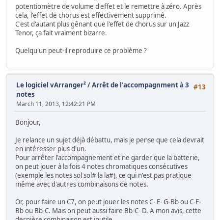
potentiomètre de volume d'effet et le remettre à zéro. Après
cela, l'effet de chorus est effectivement supprimé.
C'est d'autant plus gênant que l'effet de chorus sur un Jazz
Tenor, ça fait vraiment bizarre.
Quelqu'un peut-il reproduire ce problème ?
Le logiciel vArranger²
/
Arrêt de l'accompagnment à 3
#13
notes
March 11, 2013, 12:42:21 PM
Bonjour,
Je relance un sujet déjà débattu, mais je pense que cela devrait
en intéresser plus d'un.
Pour arrêter l'accompagnement et ne garder que la batterie,
on peut jouer à la fois 4 notes chromatiques consécutives
(exemple les notes sol sol# la la#), ce qui n'est pas pratique
même avec d'autres combinaisons de notes.
Or, pour faire un C7, on peut jouer les notes C- E- G-Bb ou C-E-
Bb ou Bb-C. Mais on peut aussi faire Bb-C- D. A mon avis, cette
dernière combinaison est inutile.