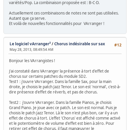
variétés/Pop. La combinaison proposée est : B-C-D.
Actuellement ces combinaisons de notes ne sont pas utilisées.
Autant que ça serve.
Et voilà de nouvelles fonctionnalités pour VArranger !
Le logiciel vArranger²
/
Chorus indésirable sur sax
#12
May 28, 2013, 08:49:54 AM
Bonjour les VArrangistes !
J'ai constaté dans VArranger la présence à tort d'effet de
chorus sur certains patches du module SD2.
Test1 : j'ouvre VArranger. Dans la famille Sax, pour la main
droite, je choisis le patch Jazz Tenor. Le son est 'normal', c'est-à-
dire présence d'effet de réverb, et pas de chorus.
Test2 : j'ouvre VArranger. Dans la famille Pianos, je choisis
Grand Piano. Je joue avec ce patch. Le son est normal. Puis je
choisis le patch Jazz Tenor. Là le son n'est plus bon, car il y a un
effet de chorus à tort. L'effet 'Chorus' est affiché comme activé
et le potentiomètre de volume d'effet est bien à zéro. Pour
retirer cet effet de chorus, il faut manœuvrer le