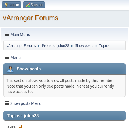
Log in
Sign up
vArranger Forums
Main Menu
vArranger Forums
Profile of jolon28
Show posts
Topics
►
►
►
Menu
Show posts
This section allows you to view all posts made by this member.
Note that you can only see posts made in areas you currently
have access to.
Show posts Menu
Topics - jolon28
Pages
1