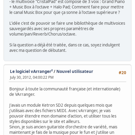
- le multivoice "CristalPad" est composé de 3 voix : Grand Piano
+ Music Box à l'octave + Halo Pad; Comment faire pour mettre
le canal Music Box pour que ça sonne à l'octave supérieure ?
L'idée c'est de pouvoir se faire une bibliothèque de multivoices
sauvegardés avec ses propres paramètres de
volume/pan/Reverb/Chorus/octave.
Si la question a déjà été traitée, dans ce cas, soyez indulgent
avec ma question de débutant.
Le logiciel vArranger²
/
Nouvel utilisateur
#20
July 30, 2012, 04:00:22 PM
Bonjour à toute la communauté française (et internationale)
de VArranger.
J'avais un module Ketron SD2 depuis quelques mois que
j'utilisais avec des fichiers MIDI. Avec vArranger, je vais
pouvoir étendre mon domaine d'action, et utiliser tous les
styles disponibles sur le site et ailleurs.
Sinon, je suis ancien guitariste d'orchestre de variété, mais
maintenant je fais de la musique pour le fun et j'utilise un