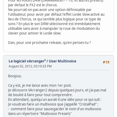
Pour les voices DRW (DRAWBARS01 – 10, et autres presets)
par defaut le FX2 est le chorus.
Ne pourrait-on pas avoir une option définissable par
l'utilisateur, pour avoir par défaut l'effet Leslie Slow activé au
lieu de Chorus, ce qui semble plus logique pour ce type de
sons ? En plus le son DRW sélectionné est immédiatement
utilisable sans avoir à manipuler la roue de modulation du
clavier pour activer le Leslie slow.
Dan, pour une prochaine release, qu'en penses-tu ?
Le logiciel vArranger²
/
User Multivoice
#19
August 02, 2012, 03:10:33 PM
Bonjour,
Ca y est, je me lance avec mon 1er post.
Je découvre VArranger2 depuis quelques jours, et j'ai pas mal
de boulot à faire pour tout comprendre.
En attendant, quelqu'un aurait-il une idée pour ce qui suit :
Je voudrais faire un multivoice que j'appelle "CristalPad" :
- comment faire pour sauvegarder le nom d'un multivoice
dans un répertoire "Multivoice Presets"