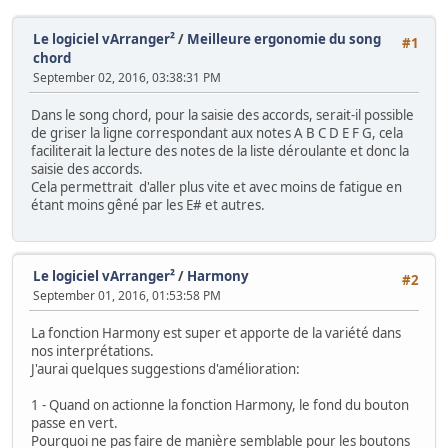
Le logiciel vArranger²
/
Meilleure ergonomie du song
#1
chord
September 02, 2016, 03:38:31 PM
Dans le song chord, pour la saisie des accords, serait-il possible
de griser la ligne correspondant aux notes A B C D E F G, cela
faciliterait la lecture des notes de la liste déroulante et donc la
saisie des accords.
Cela permettrait d'aller plus vite et avec moins de fatigue en
étant moins gêné par les E# et autres.
Le logiciel vArranger²
/
Harmony
#2
September 01, 2016, 01:53:58 PM
La fonction Harmony est super et apporte de la variété dans
nos interprétations.
J'aurai quelques suggestions d'amélioration:
1 - Quand on actionne la fonction Harmony, le fond du bouton
passe en vert.
Pourquoi ne pas faire de manière semblable pour les boutons