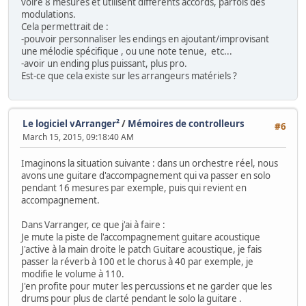
voire 8 mesures et utilisent différents accords, parfois des
modulations.
Cela permettrait de :
-pouvoir personnaliser les endings en ajoutant/improvisant
une mélodie spécifique , ou une note tenue, etc...
-avoir un ending plus puissant, plus pro.
Est-ce que cela existe sur les arrangeurs matériels ?
Le logiciel vArranger²
/
Mémoires de controlleurs
#6
March 15, 2015, 09:18:40 AM
Imaginons la situation suivante : dans un orchestre réel, nous
avons une guitare d'accompagnement qui va passer en solo
pendant 16 mesures par exemple, puis qui revient en
accompagnement.
Dans Varranger, ce que j'ai à faire :
Je mute la piste de l'accompagnement guitare acoustique
J'active à la main droite le patch Guitare acoustique, je fais
passer la réverb à 100 et le chorus à 40 par exemple, je
modifie le volume à 110.
J'en profite pour muter les percussions et ne garder que les
drums pour plus de clarté pendant le solo la guitare .