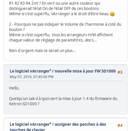
R1 R2 R3 R4 2nV ? En vert ou une autre couleur qui
distinguerait l'état On de l'état OFF de ces boutons
Même si c'est superflu, VArranger a le droit d'être beau
2 - Pourquoi ne pas indiquer le Volume de l'harmonie à coté du
bouton ?
Même si c'est superflu, tous les arrangeurs H/W affichent
chaque valeur de réglage de paramètres, alors...
Rien d'urgent mais ce serait un plus...
Le logiciel vArranger²
/
nouvelle mise à jour FW SD1000
#3
May 07, 2016, 07:45:56 PM
Hello,
Quelqu'un sait-il à quoi sert la mise à jour 1.4 du firmware du
Ketron SD1000 ?
Le logiciel vArranger²
/
assigner des patches à des
#4
touches de clavier