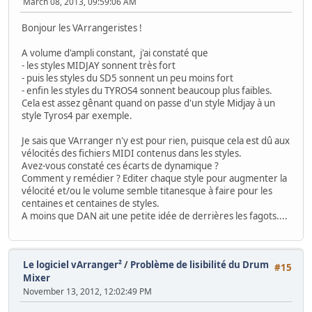
March 08, 2013, 09:59:06 AM
Bonjour les VArrangeristes !
A volume d'ampli constant, j'ai constaté que
- les styles MIDJAY sonnent très fort
- puis les styles du SD5 sonnent un peu moins fort
- enfin les styles du TYROS4 sonnent beaucoup plus faibles.
Cela est assez gênant quand on passe d'un style Midjay à un
style Tyros4 par exemple.
Je sais que VArranger n'y est pour rien, puisque cela est dû aux
vélocités des fichiers MIDI contenus dans les styles.
Avez-vous constaté ces écarts de dynamique ?
Comment y remédier ? Editer chaque style pour augmenter la
vélocité et/ou le volume semble titanesque à faire pour les
centaines et centaines de styles.
A moins que DAN ait une petite idée de derrières les fagots....
Le logiciel vArranger²
/
Problème de lisibilité du Drum
#15
Mixer
November 13, 2012, 12:02:49 PM