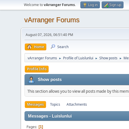
Welcome to
vArranger Forums
.
Log in
Sign up
vArranger Forums
August 07, 2026, 06:51:40 PM
Home
Search
vArranger Forums
Profile of Luislunlui
Show posts
Me
►
►
►
Profile Info
Show posts
This section allows you to view all posts made by this me
Messages
Topics
Attachments
Messages - Luislunlui
Pages
1