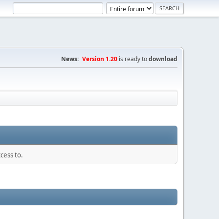
News:
Version 1.20
is ready to
download
cess to.