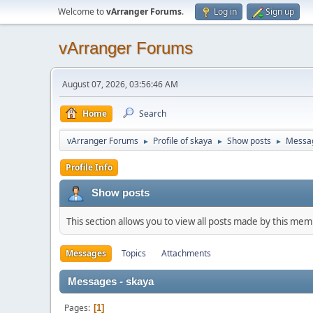
Welcome to
vArranger Forums
.
Log in
Sign up
vArranger Forums
August 07, 2026, 03:56:46 AM
Home
Search
vArranger Forums
Profile of skaya
Show posts
Messa
►
►
►
Profile Info
Show posts
This section allows you to view all posts made by this me
Messages
Topics
Attachments
Messages - skaya
Pages
1