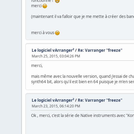
fonctionne !
merci
(maintenant il va falloir que je me mette à créer des ba
merci à vous
Le logiciel vArranger²
/
Re: Varranger "freeze"
March 25, 2015, 03:04:26 PM
merci,
mais même avec la nouvelle version, quand j'essai de char
synth64 bit, alors qu'il est bien en 64 puisque je m'en se
Le logiciel vArranger²
/
Re: Varranger "freeze"
March 23, 2015, 06:14:20 PM
Ok , merci, c'est la série de Native instruments avec "Ko