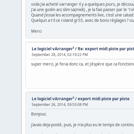
voila j'ai acheté varranger il y a quelques jours, je déco
J'ai une godin acs slim sa(midi) , je la fais passer par le "
Quand j'essai les accompagnements live, c'est une catas
Quelqun a t'il ce roland gr55, avec de bons réglages ? ou
Merci
Le logiciel vArranger²
/
Re: export midi piste par pis
September 28, 2014, 02:19:22 PM
super merci, je ferai donc ca, et j'éspère que ca fonctio
Le logiciel vArranger²
/
export midi piste par piste
September 26, 2014, 09:55:08 PM
Bonjour,
j'avais deja posté, puis, je n'ai plus eu le temps de cont