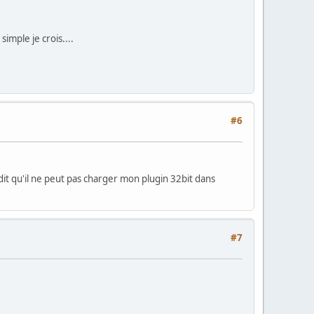
imple je crois....
#6
 dit qu'il ne peut pas charger mon plugin 32bit dans
#7