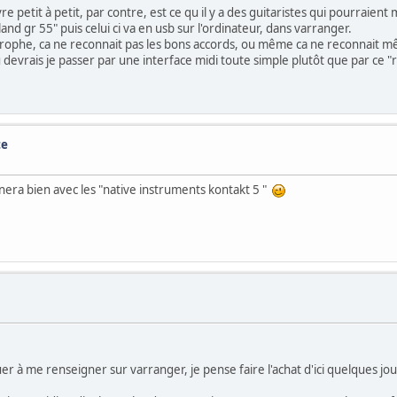
uvre petit à petit, par contre, est ce qu il y a des guitaristes qui pourraie
roland gr 55" puis celui ci va en usb sur l'ordinateur, dans varranger.
trophe, ca ne reconnait pas les bons accords, ou même ca ne reconnait mêm
 devrais je passer par une interface midi toute simple plutôt que par ce "
te
nnera bien avec les "native instruments kontakt 5 "
inuer à me renseigner sur varranger, je pense faire l'achat d'ici quelques jo