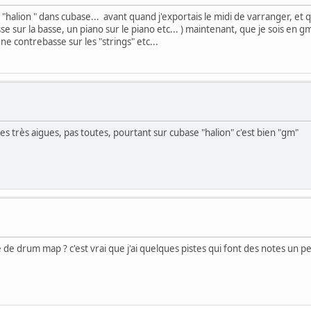
"halion " dans cubase... avant quand j'exportais le midi de varranger, et q
 sur la basse, un piano sur le piano etc... ) maintenant, que je sois en 
ne contrebasse sur les "strings" etc...
 les très aigues, pas toutes, pourtant sur cubase "halion" c'est bien "gm"
e de drum map ? c'est vrai que j'ai quelques pistes qui font des notes un 