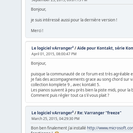
Bonjour,
je suis intéressé aussi pour la dernière version !
Merci !
Le logiciel vArranger²
/
Aide pour Kontakt, série Ko
April 01, 2015, 08:00:47 PM
Bonjour,
puisque la communauté de ce forum est très agréable et
Je fais des accompagnements grace au song chord sur varr
collection komplete 9 , avec kontakt 5.
Les pianos suivent à peu près bien la piste midi, pour la 
Comment puis régler tout ca s'il vous plait ?
Le logiciel vArranger²
/
Re: Varranger "freeze"
March 25, 2015, 04:29:30 PM
Bon ben finalement j'ai installé
http://www.microsoft.co