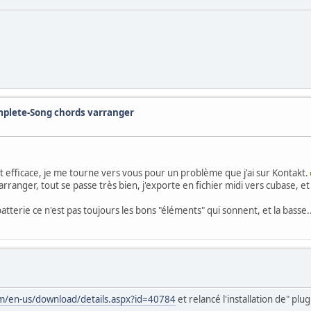
mplete-Song chords varranger
 efficace, je me tourne vers vous pour un problème que j'ai sur Kontakt.
anger, tout se passe très bien, j'exporte en fichier midi vers cubase, et 
batterie ce n'est pas toujours les bons "éléments" qui sonnent, et la basse..
m/en-us/download/details.aspx?id=40784
et relancé l'installation de" pl