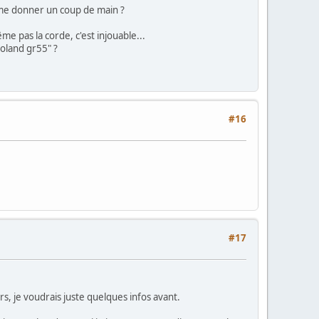
nt me donner un coup de main ?
e pas la corde, c'est injouable...
roland gr55" ?
#16
#17
urs, je voudrais juste quelques infos avant.