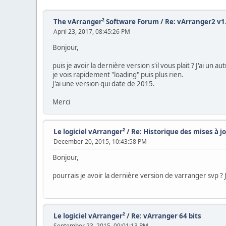
The vArranger² Software Forum
/
Re: vArranger2 v1
April 23, 2017, 08:45:26 PM
Bonjour,
puis je avoir la dernière version s'il vous plait ? J'ai un
je vois rapidement "loading" puis plus rien.
J'ai une version qui date de 2015.
Merci
Le logiciel vArranger²
/
Re: Historique des mises à j
December 20, 2015, 10:43:58 PM
Bonjour,
pourrais je avoir la dernière version de varranger svp ? J
Le logiciel vArranger²
/
Re: vArranger 64 bits
September 23, 2015, 09:01:13 PM