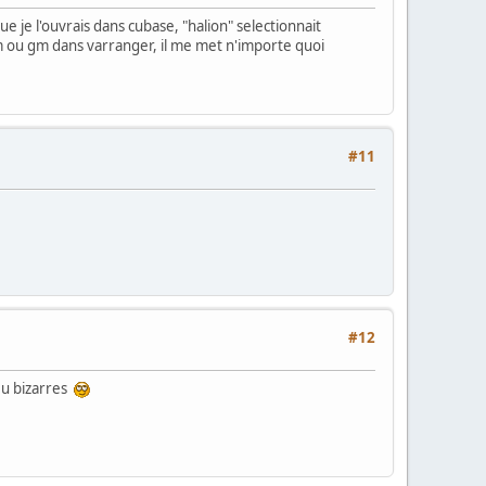
ue je l'ouvrais dans cubase, "halion" selectionnait
gm ou gm dans varranger, il me met n'importe quoi
#11
#12
peu bizarres