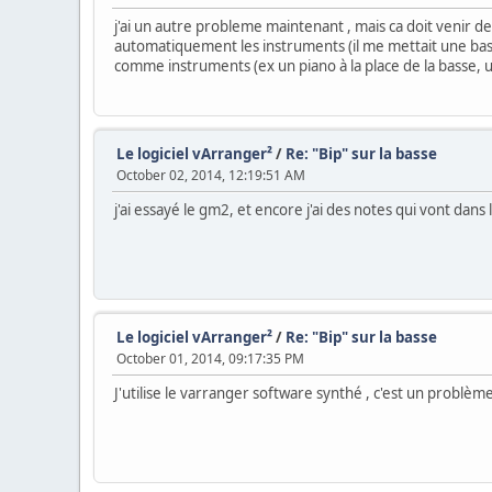
j'ai un autre probleme maintenant , mais ca doit venir de 
automatiquement les instruments (il me mettait une basse
comme instruments (ex un piano à la place de la basse, u
Le logiciel vArranger²
/
Re: "Bip" sur la basse
October 02, 2014, 12:19:51 AM
j'ai essayé le gm2, et encore j'ai des notes qui vont dans
Le logiciel vArranger²
/
Re: "Bip" sur la basse
October 01, 2014, 09:17:35 PM
J'utilise le varranger software synthé , c'est un problèm