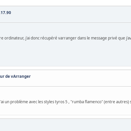
.17.90
 autre ordinateur, j'ai donc récupéré varranger dans le message privé que j'a
our de vArranger
'ai un problème avec les styles tyros 5 , "rumba flamenco" (entre autres) s