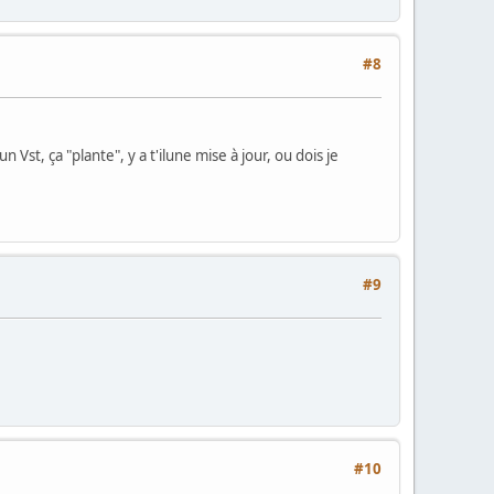
#8
 Vst, ça "plante", y a t'ilune mise à jour, ou dois je
#9
#10